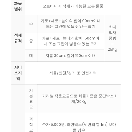
화물
오토바이에 적재가 가능한 모든 물품
범위
가로+세로+높이의 합이 90cm이내
소
또는 그안에 넣을수 있는 크기
최대
적재
적재
가로+세로+높이의 합이 150cm이
중량
규격
중
내 또는 그안에 넣을수 있는 크기
=
25Kg
대
지름 30cm, 길이 150cm 이내
서비
스지
서울/인천/경기 및 인접지역
역
기
본
거리별 적용요금으로 화물기준은 중간박스 1
요
개/20Kg
금
과
적
추가 5,000원, 라면박스(세변의 합 1m) 보다
요
클 경우