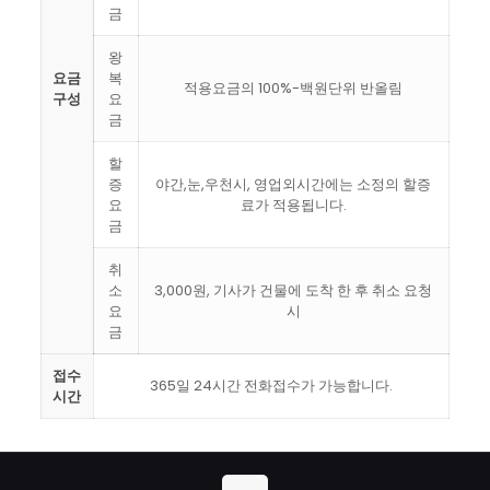
금
왕
요금
복
적용요금의 100%-백원단위 반올림
구성
요
금
할
증
야간,눈,우천시, 영업외시간에는 소정의 할증
요
료가 적용됩니다.
금
취
소
3,000원, 기사가 건물에 도착 한 후 취소 요청
요
시
금
접수
365일 24시간 전화접수가 가능합니다.
시간